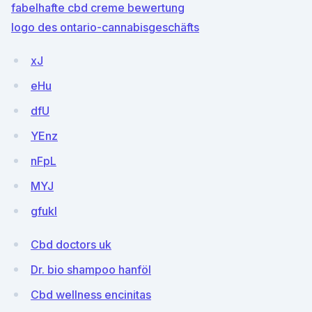
fabelhafte cbd creme bewertung
logo des ontario-cannabisgeschäfts
xJ
eHu
dfU
YEnz
nFpL
MYJ
gfukI
Cbd doctors uk
Dr. bio shampoo hanföl
Cbd wellness encinitas