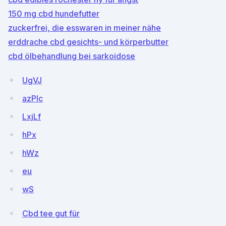
150 mg cbd hundefutter
zuckerfrei, die esswaren in meiner nähe
erddrache cbd gesichts- und körperbutter
cbd ölbehandlung bei sarkoidose
UgVJ
azPIc
LxjLf
hPx
hWz
eu
wS
Cbd tee gut für