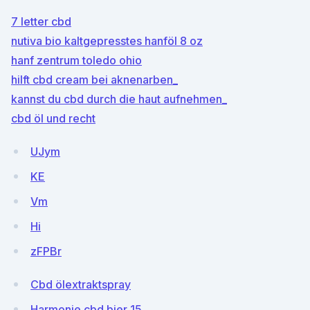
7 letter cbd
nutiva bio kaltgepresstes hanföl 8 oz
hanf zentrum toledo ohio
hilft cbd cream bei aknenarben_
kannst du cbd durch die haut aufnehmen_
cbd öl und recht
UJym
KE
Vm
Hi
zFPBr
Cbd ölextraktspray
Harmonie cbd bier 15