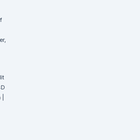
f
er,
it
BD
 |