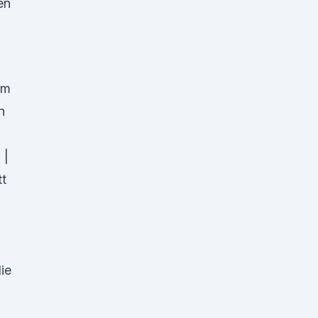
en
rm
n
 |
tt
ie