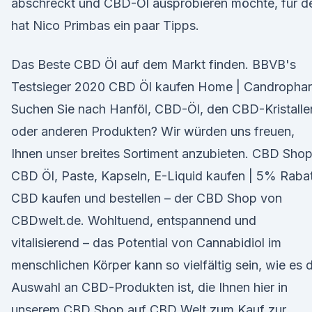
abschreckt und CBD-Öl ausprobieren möchte, für d
hat Nico Primbas ein paar Tipps.
Das Beste CBD Öl auf dem Markt finden. BBVB's
Testsieger 2020 CBD Öl kaufen Home | Candropha
Suchen Sie nach Hanföl, CBD-Öl, den CBD-Kristalle
oder anderen Produkten? Wir würden uns freuen,
Ihnen unser breites Sortiment anzubieten. CBD Shop
CBD Öl, Paste, Kapseln, E-Liquid kaufen | 5% Raba
CBD kaufen und bestellen – der CBD Shop von
CBDwelt.de. Wohltuend, entspannend und
vitalisierend – das Potential von Cannabidiol im
menschlichen Körper kann so vielfältig sein, wie es d
Auswahl an CBD-Produkten ist, die Ihnen hier in
unserem CBD Shop auf CBD Welt zum Kauf zur